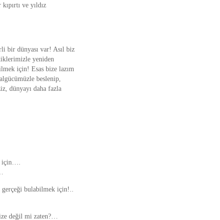
kıpırtı ve yıldız
li bir dünyası var! Asıl biz
tiklerimizle yeniden
lmek için! Esas bize lazım
algücümüzle beslenip,
iz, dünyayı daha fazla
k için….
n…
 gerçeği bulabilmek için!..
ize değil mi zaten?…