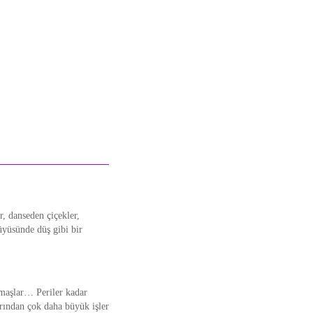
r, danseden çiçekler,
üyüsünde düş gibi bir
maşlar… Periler kadar
rından çok daha büyük işler