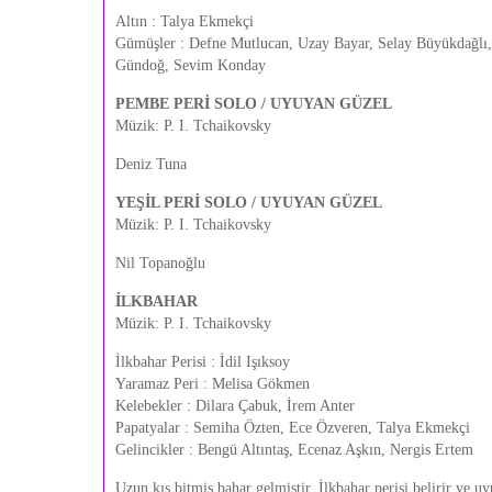
Altın : Talya Ekmekçi
Gümüşler : Defne Mutlucan, Uzay Bayar, Selay Büyükdağlı,
Gündoğ, Sevim Konday
PEMBE PERİ SOLO / UYUYAN GÜZEL
Müzik: P. I. Tchaikovsky
Deniz Tuna
YEŞİL PERİ SOLO / UYUYAN GÜZEL
Müzik: P. I. Tchaikovsky
Nil Topanoğlu
İLKBAHAR
Müzik: P. I. Tchaikovsky
İlkbahar Perisi : İdil Işıksoy
Yaramaz Peri : Melisa Gökmen
Kelebekler : Dilara Çabuk, İrem Anter
Papatyalar : Semiha Özten, Ece Özveren, Talya Ekmekçi
Gelincikler : Bengü Altıntaş, Ecenaz Aşkın, Nergis Ertem
Uzun kış bitmiş bahar gelmiştir. İlkbahar perisi belirir ve u