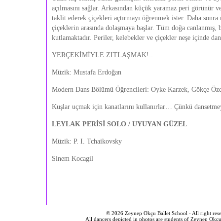
açılmasını sağlar. Arkasından küçük yaramaz peri görünür ve
taklit ederek çiçekleri açtırmayı öğrenmek ister. Daha sonra
çiçeklerin arasında dolaşmaya başlar. Tüm doğa canlanmış, b
kutlamaktadır. Periler, kelebekler ve çiçekler neşe içinde dan
YERÇEKİMİYLE ZITLAŞMAK!..
Müzik: Mustafa Erdoğan
Modern Dans Bölümü Öğrencileri: Oyke Karzek, Gökçe Öze
Kuşlar uçmak için kanatlarını kullanırlar… Çünkü dansetmey
LEYLAK PERİSİ SOLO / UYUYAN GÜZEL
Müzik: P. I. Tchaikovsky
Sinem Kocagil
© 2026 Zeynep Okçu Ballet School - All right res
All dancers depicted in photos are students of Zeynep Okçu