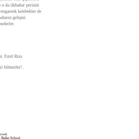
 o da ilkbahar perisini
 rengarenk kelebekler de
aharın gelişini
sederler.
r, Emil Rıza
i bilmezler!..
erved.
 Ballet School.